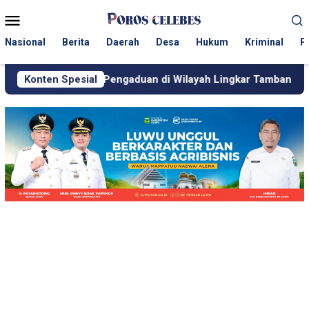
Loncat
Menu
ke
Mobile
konten
Nasional
Berita
Daerah
Desa
Hukum
Kriminal
P
s Pengaduan di Wilayah Lingkar Tambang
Konten Spesial
Respons Cep