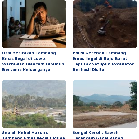
Usai Beritakan Tambang
Polisi Gerebek Tambang
Emas Ilegal di Luwu,
Emas Ilegal di Bajo Barat,
Wartawan Diancam Dibunuh
Tapi Tak Satupun Excavator
Bersama Keluarganya
Berhasil Disita
Seolah Kebal Hukum,
Sungai Keruh, Sawah
Tambang Emas Ilegal Diduga
Terancam Gagal Panen,