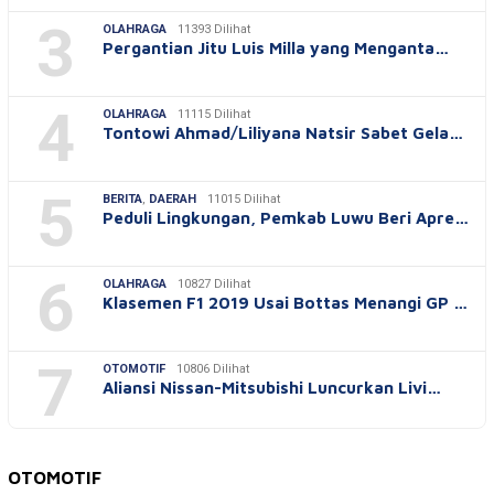
3
OLAHRAGA
11393 Dilihat
Pergantian Jitu Luis Milla yang Menganta…
4
OLAHRAGA
11115 Dilihat
Tontowi Ahmad/Liliyana Natsir Sabet Gela…
5
BERITA
,
DAERAH
11015 Dilihat
Peduli Lingkungan, Pemkab Luwu Beri Apre…
6
OLAHRAGA
10827 Dilihat
Klasemen F1 2019 Usai Bottas Menangi GP …
7
OTOMOTIF
10806 Dilihat
Aliansi Nissan-Mitsubishi Luncurkan Livi…
OTOMOTIF