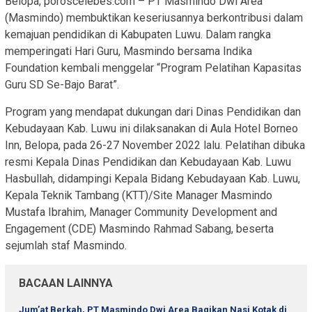
Belopa, poroscelebes.com – PT Masmindo Dwi Area
(Masmindo) membuktikan keseriusannya berkontribusi dalam
kemajuan pendidikan di Kabupaten Luwu. Dalam rangka
memperingati Hari Guru, Masmindo bersama Indika
Foundation kembali menggelar “Program Pelatihan Kapasitas
Guru SD Se-Bajo Barat”.
Program yang mendapat dukungan dari Dinas Pendidikan dan
Kebudayaan Kab. Luwu ini dilaksanakan di Aula Hotel Borneo
Inn, Belopa, pada 26-27 November 2022 lalu. Pelatihan dibuka
resmi Kepala Dinas Pendidikan dan Kebudayaan Kab. Luwu
Hasbullah, didampingi Kepala Bidang Kebudayaan Kab. Luwu,
Kepala Teknik Tambang (KTT)/Site Manager Masmindo
Mustafa Ibrahim, Manager Community Development and
Engagement (CDE) Masmindo Rahmad Sabang, beserta
sejumlah staf Masmindo.
BACAAN LAINNYA
Jum’at Berkah, PT Masmindo Dwi Area Bagikan Nasi Kotak di