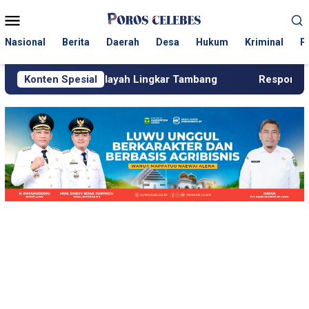
Loncat
Menu
ke
Mobile
konten
Nasional
Berita
Daerah
Desa
Hukum
Kriminal
P
ilayah Lingkar Tambang
Konten Spesial
Respons Cepat KJM PT MDA, Pi