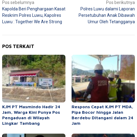
Navigasi
Pos sebelumnya
Pos berikutnya
Kapolda Beri Penghargaan Kasat
Polres Luwu dalami Laporan
pos
Reskrim Polres Luwu, Kapolres
Persetubuhan Anak Dibawah
Luwu : Together We Are Strong
Umur Oleh Tetangganya
POS TERKAIT
KJM PT Masmindo Hadir 24
Respons Cepat KJM PT MDA,
Jam, Warga Kini Punya Pos
Pipa Bocor hingga Jalan
Pengaduan di Wilayah
Berdebu Ditangani dalam 24
Lingkar Tambang
Jam