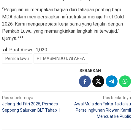
“Perjanjian ini merupakan bagian dari tahapan penting bagi
MDA dalam mempersiapkan infrastruktur menuju First Gold
2026. Kami mengapresiasi kerja sama yang terjalin dengan
Pemkab Luwu, yang memungkinkan langkah ini terwujud,”
ujarnya.***
Post Views:
1,020
Pemda luwu
PT MASMINDO DWI AREA
SEBARKAN
Navigasi
Pos sebelumnya
Pos berikutnya
Jelang Idul Fitri 2025, Pemdes
Awal Mula dan Fakta-fakta Isu
pos
Seppong Salurkan BLT Tahap 1
Perselingkuhan Ridwan Kamil
Mencuat ke Publik