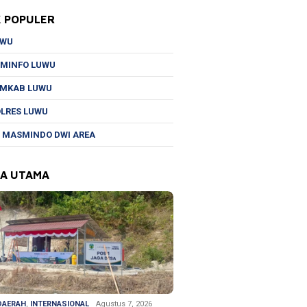
K POPULER
UWU
MINFO LUWU
EMKAB LUWU
LRES LUWU
 MASMINDO DWI AREA
TA UTAMA
DAERAH
,
INTERNASIONAL
Agustus 7, 2026