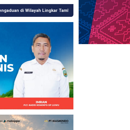
gkar Tambang
Respons Cepat KJM PT MDA, Pipa Bocor h