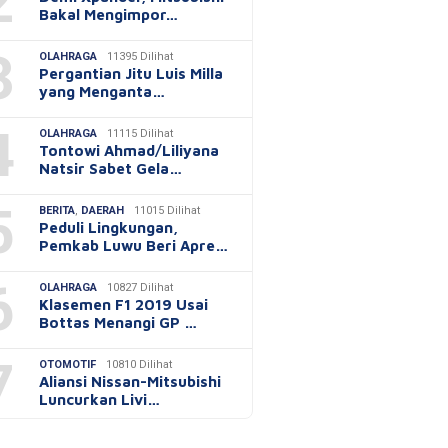
2
Bakal Mengimpor…
3
OLAHRAGA
11395 Dilihat
Pergantian Jitu Luis Milla
yang Menganta…
4
OLAHRAGA
11115 Dilihat
Tontowi Ahmad/Liliyana
Natsir Sabet Gela…
5
BERITA
,
DAERAH
11015 Dilihat
Peduli Lingkungan,
Pemkab Luwu Beri Apre…
6
OLAHRAGA
10827 Dilihat
Klasemen F1 2019 Usai
Bottas Menangi GP …
7
OTOMOTIF
10810 Dilihat
Aliansi Nissan-Mitsubishi
Luncurkan Livi…