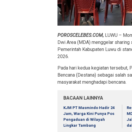
POROSCELEBES.COM,
LUWU – Mome
Dwi Area (MDA) menggelar sharing 
Pemerintah Kabupaten Luwu di stan
2026.
Pada hari kedua kegiatan tersebu
Bencana (Destana) sebagai salah sa
masyarakat menghadapi bencana.
BACAAN LAINNYA
KJM PT Masmindo Hadir 24
Re
Jam, Warga Kini Punya Pos
MD
Pengaduan di Wilayah
Ja
Lingkar Tambang
da