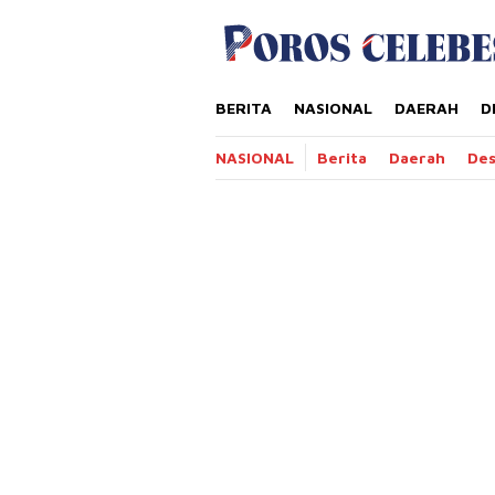
Loncat
tutup
ke
konten
BERITA
NASIONAL
DAERAH
D
NASIONAL
Berita
Daerah
De