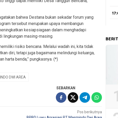
ko tinggi dapat memiliki Desa Tangguh Bencana,”
ngatakan bahwa Destana bukan sekadar forum yang
 program tersebut merupakan upaya membangun
meningkatkan kesiapsiagaan dalam menghadapi
di lingkungan masing-masing.
BERI
miliki risiko bencana. Melalui wadah ini, kita tidak
an diri, tetapi juga bagaimana melindungi keluarga,
an harta benda,” pungkasnya. (*)
INDO DWI AREA
SEBARKAN
Pos berikutnya
BPBD Luwu Apresiasi PT Masmindo Dwi Area