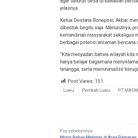
agar seluruh desa di kawasan berisi
jelasnya.
Ketua Destana Boneposi, Akbar, me
dibentuk begitu saja. Menurutnya,
kemandirian masyarakat sekaligus 
berbagai potensi ancaman bencana 
“Kita menyadari bahwa wilayah kita me
hanya belajar bagaimana menyelamatk
tetangga, serta meminimalisir kerugi
Post Views:
151
Luwu
Pemkab Luwu
PT MASM
Navigasi
Pos sebelumnya
Motor Bebas Melintas di Area Pameran,