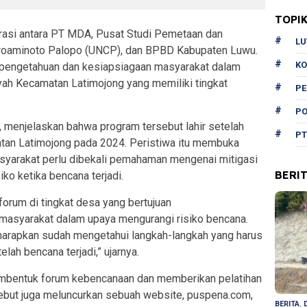
TOPI
asi antara PT MDA, Pusat Studi Pemetaan dan
L
kroaminoto Palopo (UNCP), dan BPBD Kabupaten Luwu.
KO
n pengetahuan dan kesiapsiagaan masyarakat dalam
yah Kecamatan Latimojong yang memiliki tingkat
P
PO
menjelaskan bahwa program tersebut lahir setelah
PT
an Latimojong pada 2024. Peristiwa itu membuka
syarakat perlu dibekali pemahaman mengenai mitigasi
BERI
o ketika bencana terjadi.
rum di tingkat desa yang bertujuan
masyarakat dalam upaya mengurangi risiko bencana.
iharapkan sudah mengetahui langkah-langkah yang harus
lah bencana terjadi,” ujarnya.
embentuk forum kebencanaan dan memberikan pelatihan
ebut juga meluncurkan sebuah website, puspena.com,
BERITA
,