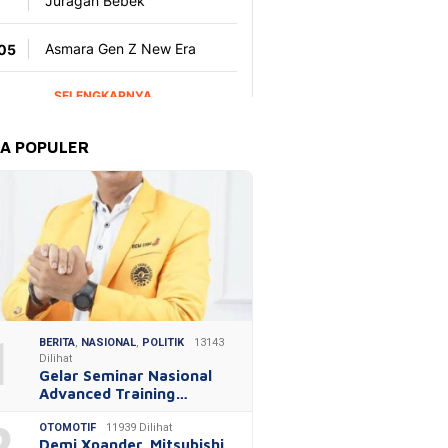
TA POPULER
1
BERITA
,
NASIONAL
,
POLITIK
13143
Dilihat
Gelar Seminar Nasional
Advanced Training…
OTOMOTIF
11939 Dilihat
Demi Xpander, Mitsubishi