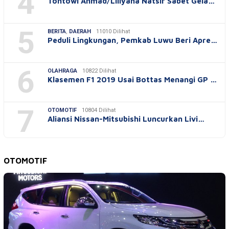
4
Tontowi Ahmad/Liliyana Natsir Sabet Gela…
5
BERITA
,
DAERAH
11010 Dilihat
Peduli Lingkungan, Pemkab Luwu Beri Apre…
6
OLAHRAGA
10822 Dilihat
Klasemen F1 2019 Usai Bottas Menangi GP …
7
OTOMOTIF
10804 Dilihat
Aliansi Nissan-Mitsubishi Luncurkan Livi…
OTOMOTIF