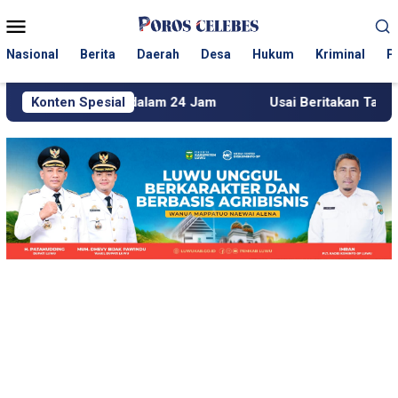
Loncat
Menu
ke
Mobile
konten
Nasional
Berita
Daerah
Desa
Hukum
Kriminal
P
i dalam 24 Jam
Konten Spesial
Usai Beritakan Tambang Emas Ilegal d