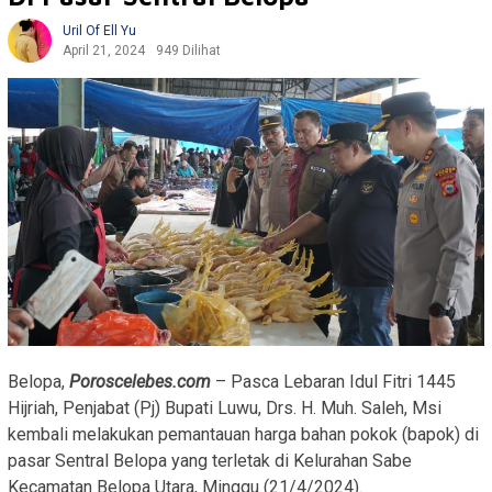
Uril Of Ell Yu
April 21, 2024
949 Dilihat
Belopa,
Poroscelebes.com
– Pasca Lebaran Idul Fitri 1445
Hijriah, Penjabat (Pj) Bupati Luwu, Drs. H. Muh. Saleh, Msi
kembali melakukan pemantauan harga bahan pokok (bapok) di
pasar Sentral Belopa yang terletak di Kelurahan Sabe
Kecamatan Belopa Utara, Minggu (21/4/2024).