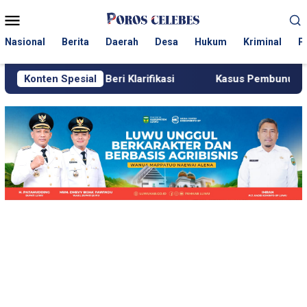
Loncat
Menu
ke
Mobile
konten
Nasional
Berita
Daerah
Desa
Hukum
Kriminal
P
ang Beri Klarifikasi
Konten Spesial
Kasus Pembunuhan Perempuan di Pi