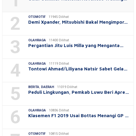
1
2
OTOMOTIF
11945 Dilihat
Demi Xpander, Mitsubishi Bakal Mengimpor…
3
OLAHRAGA
11400 Dilihat
Pergantian Jitu Luis Milla yang Menganta…
4
OLAHRAGA
11119 Dilihat
Tontowi Ahmad/Liliyana Natsir Sabet Gela…
5
BERITA
,
DAERAH
11019 Dilihat
Peduli Lingkungan, Pemkab Luwu Beri Apre…
6
OLAHRAGA
10836 Dilihat
Klasemen F1 2019 Usai Bottas Menangi GP …
OTOMOTIF
10815 Dilihat