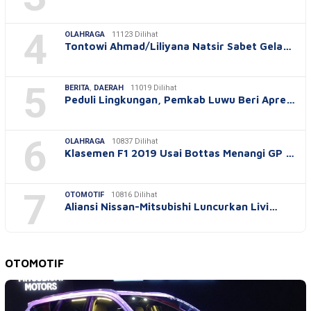
4
OLAHRAGA
11123 Dilihat
Tontowi Ahmad/Liliyana Natsir Sabet Gela…
5
BERITA
,
DAERAH
11019 Dilihat
Peduli Lingkungan, Pemkab Luwu Beri Apre…
6
OLAHRAGA
10837 Dilihat
Klasemen F1 2019 Usai Bottas Menangi GP …
7
OTOMOTIF
10816 Dilihat
Aliansi Nissan-Mitsubishi Luncurkan Livi…
OTOMOTIF