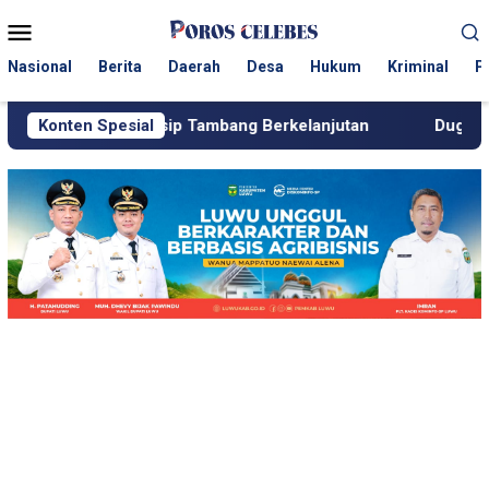
Loncat
Menu
ke
Mobile
konten
Nasional
Berita
Daerah
Desa
Hukum
Kriminal
P
rinsip Tambang Berkelanjutan
Konten Spesial
Dugaan Setoran ke Polisi, 