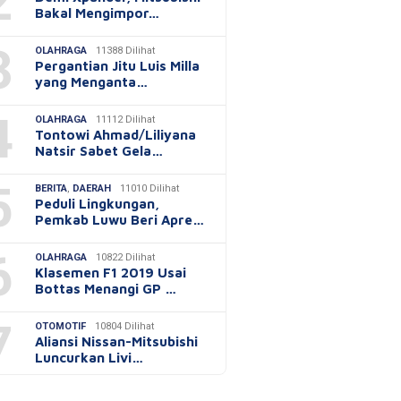
2
Bakal Mengimpor…
3
OLAHRAGA
11388 Dilihat
Pergantian Jitu Luis Milla
yang Menganta…
4
OLAHRAGA
11112 Dilihat
Tontowi Ahmad/Liliyana
Natsir Sabet Gela…
5
BERITA
,
DAERAH
11010 Dilihat
Peduli Lingkungan,
Pemkab Luwu Beri Apre…
6
OLAHRAGA
10822 Dilihat
Klasemen F1 2019 Usai
Bottas Menangi GP …
7
OTOMOTIF
10804 Dilihat
Aliansi Nissan-Mitsubishi
Luncurkan Livi…