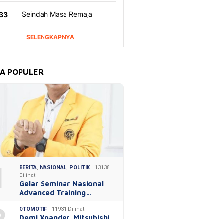
TA POPULER
1
BERITA
,
NASIONAL
,
POLITIK
13138
Dilihat
Gelar Seminar Nasional
Advanced Training…
OTOMOTIF
11931 Dilihat
Demi Xpander, Mitsubishi