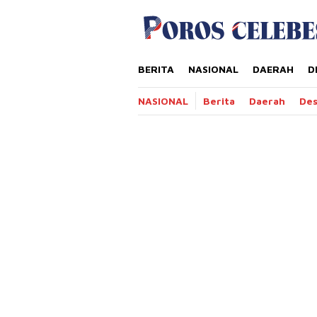
Loncat
tutup
ke
konten
BERITA
NASIONAL
DAERAH
D
NASIONAL
Berita
Daerah
De