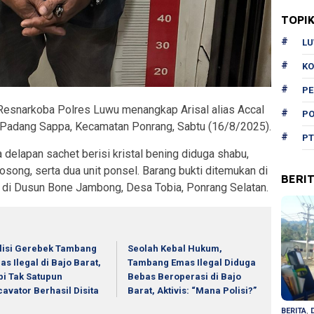
TOPI
L
KO
P
Resnarkoba Polres Luwu menangkap Arisal alias Accal
PO
an Padang Sappa, Kecamatan Ponrang, Sabtu (16/8/2025).
PT
a delapan sachet berisi kristal bening diduga shabu,
osong, serta dua unit ponsel. Barang bukti ditemukan di
BERI
 di Dusun Bone Jambong, Desa Tobia, Ponrang Selatan.
lisi Gerebek Tambang
Seolah Kebal Hukum,
as Ilegal di Bajo Barat,
Tambang Emas Ilegal Diduga
pi Tak Satupun
Bebas Beroperasi di Bajo
cavator Berhasil Disita
Barat, Aktivis: “Mana Polisi?”
BERITA
,