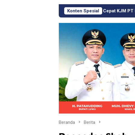
Respons Cepat KJM PT MDA, Pipa Bocor hingga Jalan
Konten Spesial
Beranda
Berita