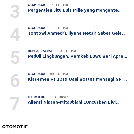
3
OLAHRAGA
11401 Dilihat
Pergantian Jitu Luis Milla yang Menganta…
4
OLAHRAGA
11123 Dilihat
Tontowi Ahmad/Liliyana Natsir Sabet Gela…
5
BERITA
,
DAERAH
11019 Dilihat
Peduli Lingkungan, Pemkab Luwu Beri Apre…
6
OLAHRAGA
10836 Dilihat
Klasemen F1 2019 Usai Bottas Menangi GP …
7
OTOMOTIF
10816 Dilihat
Aliansi Nissan-Mitsubishi Luncurkan Livi…
OTOMOTIF