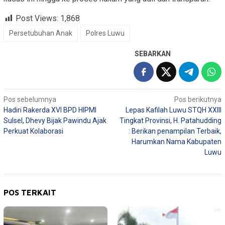
Post Views:
1,868
Persetubuhan Anak
Polres Luwu
SEBARKAN
Navigasi
Pos sebelumnya
Pos berikutnya
Hadiri Rakerda XVI BPD HIPMI
Lepas Kafilah Luwu STQH XXIII
pos
Sulsel, Dhevy Bijak Pawindu Ajak
Tingkat Provinsi, H. Patahudding
Perkuat Kolaborasi
: Berikan penampilan Terbaik,
Harumkan Nama Kabupaten
Luwu
POS TERKAIT