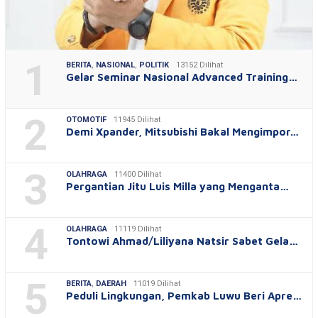
1
BERITA
,
NASIONAL
,
POLITIK
13152 Dilihat
Gelar Seminar Nasional Advanced Training…
2
OTOMOTIF
11945 Dilihat
Demi Xpander, Mitsubishi Bakal Mengimpor…
3
OLAHRAGA
11400 Dilihat
Pergantian Jitu Luis Milla yang Menganta…
4
OLAHRAGA
11119 Dilihat
Tontowi Ahmad/Liliyana Natsir Sabet Gela…
5
BERITA
,
DAERAH
11019 Dilihat
Peduli Lingkungan, Pemkab Luwu Beri Apre…