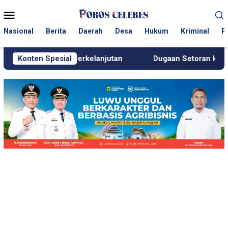
Loncat
Menu
ke
Mobile
konten
Nasional
Berita
Daerah
Desa
Hukum
Kriminal
P
g Berkelanjutan
Konten Spesial
Dugaan Setoran ke Polisi, Kanit Tipidter