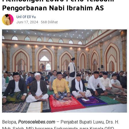
Pengorbanan Nabi Ibrahim AS
Uril Of Ell Yu
Juni 17, 2024
568 Dilihat
Belopa,
Poroscelebes.com
– Penjabat Bupati Luwu, Drs. H.
Muh. Saleh, MSi bersama Forkopimda, para Kepala OPD,