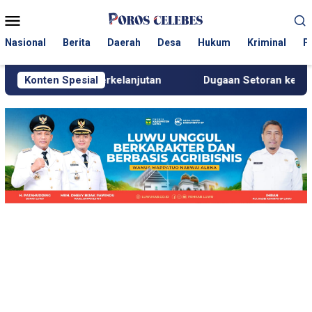
Loncat
Menu
ke
Mobile
konten
Nasional
Berita
Daerah
Desa
Hukum
Kriminal
P
g Berkelanjutan
Konten Spesial
Dugaan Setoran ke Polisi, Kanit Tipidter 