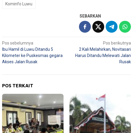
Kominfo Luwu
SEBARKAN
Navigasi
Pos sebelumnya
Pos berikutnya
Ibu Hamil di Luwu Ditandu 5
2 Kali Melahirkan, Novitasari
pos
Kilometer ke Puskesmas gegara
Harus Ditandu Melewati Jalan
Akses Jalan Rusak
Rusak
POS TERKAIT