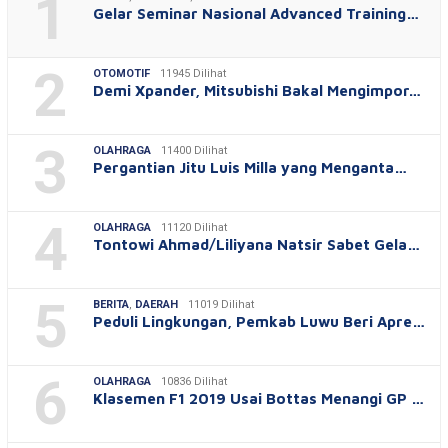
1
Gelar Seminar Nasional Advanced Training…
2
OTOMOTIF
11945 Dilihat
Demi Xpander, Mitsubishi Bakal Mengimpor…
3
OLAHRAGA
11400 Dilihat
Pergantian Jitu Luis Milla yang Menganta…
4
OLAHRAGA
11120 Dilihat
Tontowi Ahmad/Liliyana Natsir Sabet Gela…
5
BERITA
,
DAERAH
11019 Dilihat
Peduli Lingkungan, Pemkab Luwu Beri Apre…
6
OLAHRAGA
10836 Dilihat
Klasemen F1 2019 Usai Bottas Menangi GP …