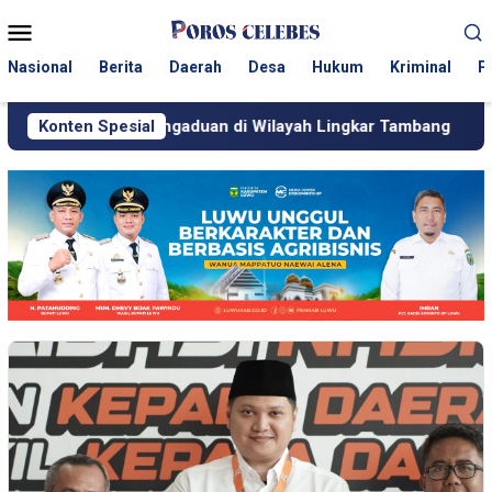
Loncat
Menu
ke
Mobile
konten
Nasional
Berita
Daerah
Desa
Hukum
Kriminal
P
os Pengaduan di Wilayah Lingkar Tambang
Konten Spesial
Respons Cep