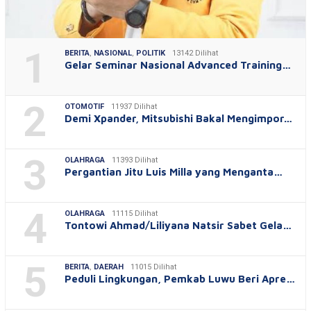
1
BERITA
,
NASIONAL
,
POLITIK
13142 Dilihat
Gelar Seminar Nasional Advanced Training…
2
OTOMOTIF
11937 Dilihat
Demi Xpander, Mitsubishi Bakal Mengimpor…
3
OLAHRAGA
11393 Dilihat
Pergantian Jitu Luis Milla yang Menganta…
4
OLAHRAGA
11115 Dilihat
Tontowi Ahmad/Liliyana Natsir Sabet Gela…
5
BERITA
,
DAERAH
11015 Dilihat
Peduli Lingkungan, Pemkab Luwu Beri Apre…