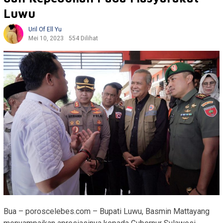
Luwu
Uril Of Ell Yu
Mei 10, 2023
554 Dilihat
Bua – poroscelebes.com – Bupati Luwu, Basmin Mattayang