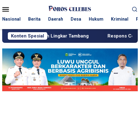
Loncat
Menu
ke
Mobile
konten
Nasional
Berita
Daerah
Desa
Hukum
Kriminal
P
ayah Lingkar Tambang
Konten Spesial
Respons Cepat KJM PT MDA, Pipa