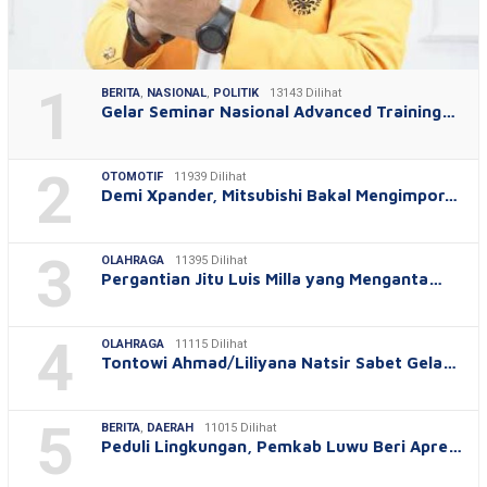
1
BERITA
,
NASIONAL
,
POLITIK
13143 Dilihat
Gelar Seminar Nasional Advanced Training…
2
OTOMOTIF
11939 Dilihat
Demi Xpander, Mitsubishi Bakal Mengimpor…
3
OLAHRAGA
11395 Dilihat
Pergantian Jitu Luis Milla yang Menganta…
4
OLAHRAGA
11115 Dilihat
Tontowi Ahmad/Liliyana Natsir Sabet Gela…
5
BERITA
,
DAERAH
11015 Dilihat
Peduli Lingkungan, Pemkab Luwu Beri Apre…