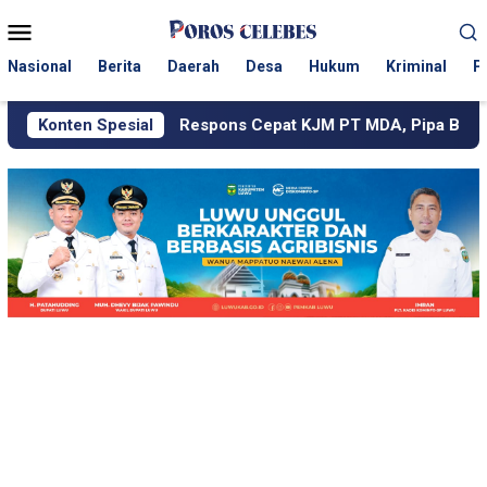
Loncat
Menu
ke
Mobile
konten
Nasional
Berita
Daerah
Desa
Hukum
Kriminal
P
Respons Cepat KJM PT MDA, Pipa Bocor hingga Jalan Berd
Konten Spesial