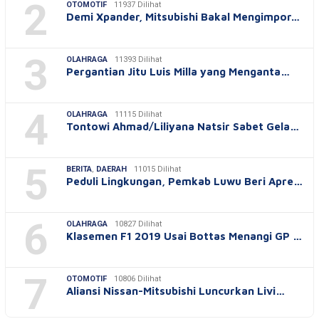
2
OTOMOTIF
11937 Dilihat
Demi Xpander, Mitsubishi Bakal Mengimpor…
3
OLAHRAGA
11393 Dilihat
Pergantian Jitu Luis Milla yang Menganta…
4
OLAHRAGA
11115 Dilihat
Tontowi Ahmad/Liliyana Natsir Sabet Gela…
5
BERITA
,
DAERAH
11015 Dilihat
Peduli Lingkungan, Pemkab Luwu Beri Apre…
6
OLAHRAGA
10827 Dilihat
Klasemen F1 2019 Usai Bottas Menangi GP …
7
OTOMOTIF
10806 Dilihat
Aliansi Nissan-Mitsubishi Luncurkan Livi…